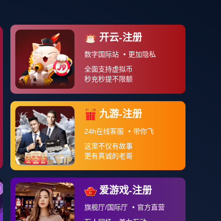
最新文章
开云体育-逆转与唯一，202
6世界杯揭幕战，阿根廷的
战术涅槃与阿方索·戴维斯
2026-08-07
的北境之光
开云体育下载-沙漠绿茵的
两千名身
悖论，喀麦隆以非典型逆转
国足球的
撕碎卡塔尔的美洲梦，罗德
2026-08-07
里戈定义新战术纪元
开云体育入口-沙漠之狐与
茶风味啤
阿兹特克雄鹰的独幕剧，贝
公司克
林厄姆，在临界点改写202
2026-08-07
6世界杯A组的唯一剧本
开云下载-孤峰独峙，当摩
很快笑不
洛哥的唯一信念，在2026
呼：「篮
世界杯A组撕裂墨西哥的钢
2026-08-07
铁防线—卢卡库的红色旗
开云官方app入口-非洲雄鹰
帜，如何以孤胆之姿点燃北
中英文解
展翅，B组风云突变，尼日
美绿茵
面的血」
利亚力克印度，登贝莱一夜
2026-08-07
封神