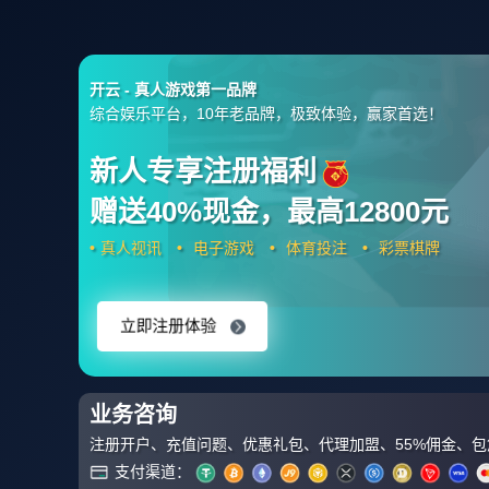
开云APP-中超焦点战：掘金vs
首页
球队新闻
国际足
开云体育
球队新闻
2025-09-18
次元壁崩塌！篮球豪门足坛首秀引爆资本狂潮
（开场镜头扫过深圳大运中心体育场）电子记分牌猩红字体
着15号约基奇球衣的球迷高举战术板，板面赫然是4-3
边界。
■商业核弹的诞生密码当赛事组委会在招商PPT写下「掘
酒罐喷成掘金球衣配色，抖音开通#当三分王遇上帽子戏法
伦克体育集团这步棋绝了！NBA休赛期球员商业价值利用率
■更衣室里的降维打击拜仁主帅图赫尔赛前发布会金句被
出来——掘金队医组搬来NBA专用的运动力学分析仪，
球运动员82场常规赛练出的肌肉记忆正在颠覆足球体能认
■黄金哨声撕裂舆论场当值主裁马宁第63分钟的判罚点燃
说吵成一片。微博热搜前五瞬间被屠榜：#戈登守门员附体
发文狂吸百万赞：「掘金把NBA的合理冲撞区搬到禁区，