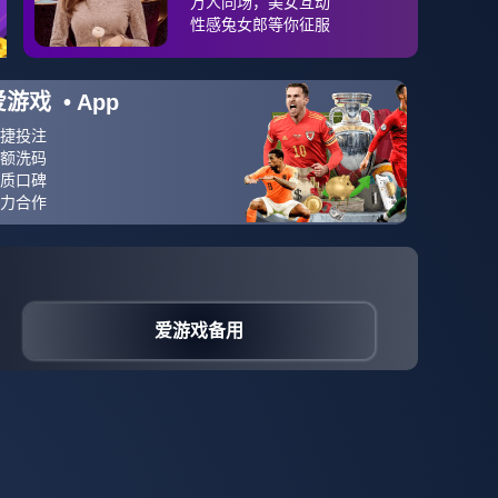
开云官方app入口-孤峰对
决，当厄瓜多尔的钢铁洪流
遇上沙特的沙漠之狐，福登
2026-08-07
用一只左脚写就唯一法则
开云体育官网-硝烟弥漫的
限定球
莱茵河之夜，阿诺德战术棋
盘上的孤注一掷，墨西哥门
2026-08-06
音未落，
神用指尖改写世界杯宿命
开云体育app-橙色郁金香的
据显示本
血色救赎，2026复仇之
夜，当罗马尼亚的铁蹄遇上
2026-08-06
助商暗
东瀛剑客与上帝之门
：「约基
开云APP-历史重演，2026
世界杯焦点战，匈牙利狂潮
之下，坎塞洛用一场个人史
2026-08-06
在专栏泼
诗撕碎哥斯达黎加
道发生戏
开云官网-坎塞洛之刃，秘
鲁如何在2026世界杯A组焦
点战中用战术智慧横扫加拿
2026-08-06
加时赛吗
大
热门文章