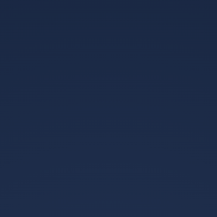
开云体育官方网站-旧王未死，新神未立，2026世界杯D组，内马尔在巴尔干火
药桶上的唯一救赎