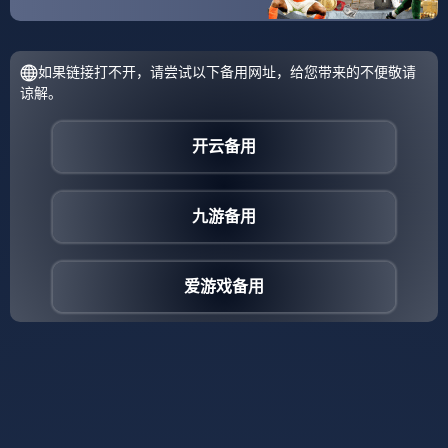
开云APP-历史重演，2026世界杯焦点战，匈牙利狂潮之下，坎塞洛用一场个人
史诗撕碎哥斯达黎加
开云体育下载-沙漠之狐的独白，当德布劳内用一记压哨绝杀，为2026世界杯写
下唯一的注脚