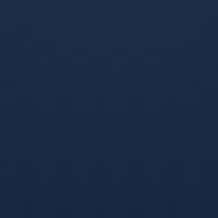
提交评论
quickq
发表于 8个月前
回复
帖子很有深度！https://www.quickq9.com
quickq电脑版
发表于 7个月前
回复
有品位！https://www.quickq9.com
ai实时换脸
发表于 7个月前
回复
微信代付 TeleGram@odiodihttps://t.me/odiodi
最新文章
开云体育入口-沙漠之狐与阿兹特克雄鹰的独幕剧，
贝林厄姆，在临界点改写2026世界杯A组的唯一剧
本
2026-08-07
开云下载-孤峰独峙，当摩洛哥的唯一信念，在2026