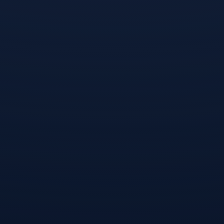
开云APP-中超焦点战：掘金vs拜仁！跨界碰撞引爆
社交媒体核爆
2025-09-18
开云体育APP下载-中超冷思量，米兰热启示：一场
险胜背后的足球辩证法
2025-09-21
开云平台-中场魔术师再进化！德布劳内关键数据炸
裂，蓝月战舰剑指巅峰王座
2025-09-15
开云下载-绿茵场惊魂夜！内马尔罚失点球引爆全球
泪海
2025-09-15
热评文章
开云体育登录-终场哨响后的千言万语：国足失利，
采访席上的沉默与回声
2025-09-14