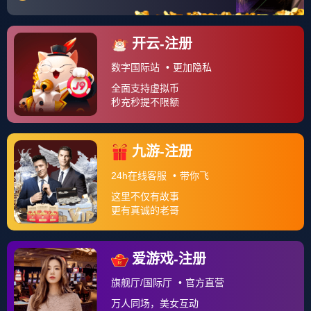
本轮最受关注的比赛，当属AC米兰与佛罗伦萨的对决由于那不勒斯
和罗马提前落败，米兰只要赢球就能登顶意甲积分榜比赛开局。
今天我们来看下另外一个老牌豪门，AC米兰的比赛，米兰在引进了
几位老牌球星后，成功登顶意甲积分榜，属实是让人眼前一亮02
比。
意甲米兰双雄争胜，尤文亚特兰大等保持不败意甲方面，AC米兰21
击败那不勒斯，4连胜登顶米兰在多数时间10打11的情况下。
近7场正赛豪取6胜1平，保持不败，状态火热球队更是登顶意甲积分
榜，占据榜首位置，提振全队的士气与信心主场表现尤为强势。