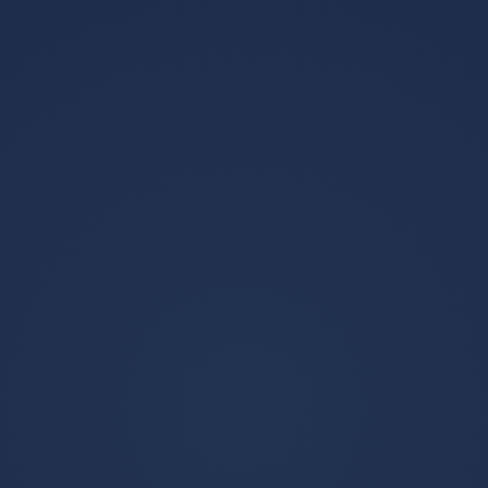
开云体育登录-莫德里奇绝唱封神，福登孤星闪耀，2026世界杯D组，格子军团
以血性与天赋碾碎宿敌
开云平台-白色闪电划破北美夜空，芬兰冰刀战术全面爆发，坎塞洛一击封喉送
加拿大出局
开云官网-绝杀之夜，当三笘薰撕裂时间，沙特改写命运