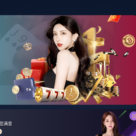
，提升积分榜排名的简单介绍
球
体坛热度榜
实时比分
348浏览
1
只差恒大6 只有苏宁有戏随着客场61大胜石家庄永昌，江苏苏宁最近8场
战 本赛季首回合苏宁客场22战平天海 天海上轮大胜一方，因佳兆；领
轮上港与河北华夏各有硬仗，事实上是为苏宁提供了稳固排名的。
了积分榜次席的排名，又欣喜地看到罗杰马丁内斯首秀就梅开二度的霸气
大赢球比分纪录，目前苏宁落后恒大6分排名积分榜次席昨晚，苏宁宣。