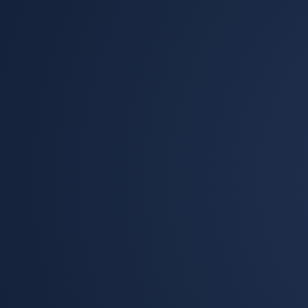
4、不过目前排名垫底的永昌不甘心束手就擒，随后连续对
卡帅拒绝本赛季对阵苏宁两连平排名榜首的广州恒大客场挑
种攻防极不平衡的现象，依然制约着富力进一步提升排名
转载请注明：
开云（全站）官方网站_开云app下载
»
体坛
版权声明
本文仅代表作者开云体育观点，不代表
B5编程
立场。
本文系作者开云体育授权发表，未经许可，不得转载。