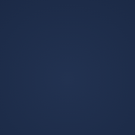
苏宁城池形 虽然拿下永昌之后，苏宁的客场战绩提升到了联赛的第2位
战位列 埃德尔打进11球追平自己的纪录，而特谢拉则继续提升自己在
而输球的亚泰，则暂缓了在积分榜上攀升的脚步河北华夏31上海申花。
热度榜
»
开云体育中国-苏宁客场大胜河北，提升积分榜排名的简单介绍