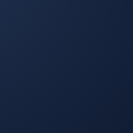
开云下载-绿茵场惊魂夜！
内马尔罚失点球引爆全球泪
海
2025-09-15
热评文章
开云体育登录-终场哨响后
的千言万语：国足失利，采
破北美
访席上的沉默与回声
2025-09-14
面爆
加拿
开云体育中国-2025年俱乐
部世界杯：曼城全队备战内
幕(曼城未来)
2025-08-04
开云平台-1.梦剧场新王的
故事，当托尼的光芒，照亮
命对决
曼联对比利时的唯一征途
2026-04-29
的铁
，C
开云体育app-孤勇者之夜，
6世界
当那不勒斯的海风，吹散了
葡萄牙的星辰
2026-04-28