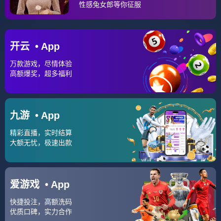
开云体育官网-火箭绝杀意大利男
篮，艾顿完成帽子戏法
1
2
3
4
5
6
7
8
9
10
下一页
最后
最新文章
开云体育-逆转与唯一，2026世界杯揭幕战，阿根廷
的战术涅槃与阿方索·戴维斯的北境之光
2026-08-07
开云体育下载-沙漠绿茵的悖论，喀麦隆以非典型逆
转撕碎卡塔尔的美洲梦，罗德里戈定义新战术纪元
2026-08-07