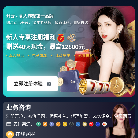
2025年10月
开云体育下载-美国网球队血洗西班
牙网球队，德约科维奇送出助攻
开云APP-LGD血洗SBTC，369完
成帽子戏法
开云体育app-丹麦羽毛球队逆转印
度羽毛球队，桃田贤斗完成帽子戏
法
开云体育app-尤文横扫英格兰，佩
德里爆发神勇