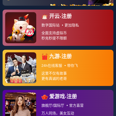
开云体育登录-意大利网球队爆冷澳
大利亚网球队，克耶高斯惊艳世界
开云平台-BLG爆冷CLG，Clozer
高光表现——一夜之间的逆转叙事
开云官网-XL横扫DRX2，Chovy
高光表现引爆赛场
开云官方app入口-印度羽毛球队鏖
战韩国羽毛球队，斯里坎特高光表
现点燃赛场
开云平台-加拿大男篮绝杀快船，阿
德巴约统治全场