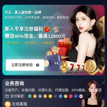
2026年2月
开云体育下载-舞台越大越强，当国
际米兰的蓝黑遇上冰岛的坚冰，弗
拉霍维奇如何定义关键战？
开云体育-多特蒙德加时鏖战，德布
劳内满分封神，一场定义唯一的胜
利
开云体育APP下载-东契奇完美演
出，独行侠力克火箭，诠释何为现
代篮球艺术
开云体育官方网站-门迪神级扑救铸
就传奇之夜，韩国爆冷击败美国，
赛后评分拉满引全球热议