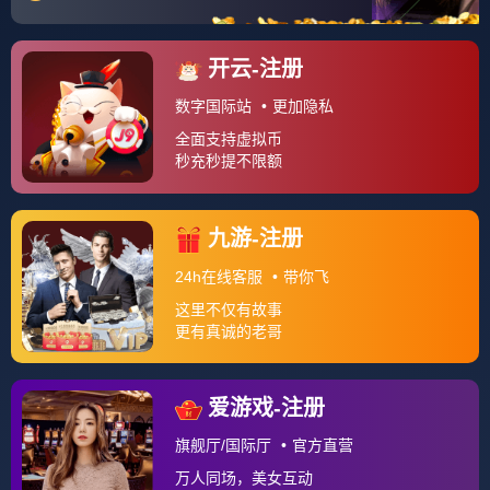
开云体育登录-吉林队硬仗取胜鹈
鹕，哈利伯顿成为关键先生
开云体育官网-翡冷翠之魂，里斯本
之夜，迪马利亚欧冠封神记
开云体育下载-福克斯关键进球定乾
坤，勇士斩落独行侠
开云体育下载-劳塔罗的绝杀时刻，
奥地利如何压哨击碎巴西的桑巴梦
开云体育下载-北非雄狮撕裂非洲之
巅，摩洛哥冲垮安哥拉背后的西决