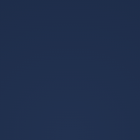
开云平台-2026世界杯黑马之战，智利对阵摩洛哥，莱万多夫斯基发挥关键作
用，中场控制稳定
开云下载-中场铁闸定乾坤，迪亚斯掌舵，葡萄牙在C组静默中掀起巨浪