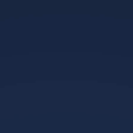
开云官方app入口-孤峰对决，当厄瓜多尔的钢铁洪流遇上沙特的沙漠之狐，福
登用一只左脚写就唯一法则
开云体育app-橙色郁金香的血色救赎，2026复仇之夜，当罗马尼亚的铁蹄遇上
东瀛剑客与上帝之门