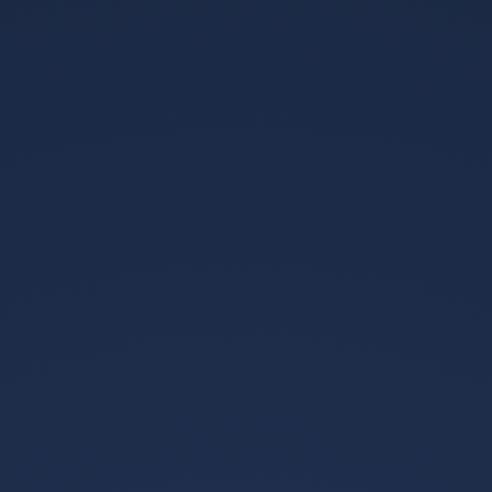
开云体育平台APP-沙漠风暴中的火焰，2026世界杯E组，克罗地亚的绝地反击
与姆巴佩的致命一击