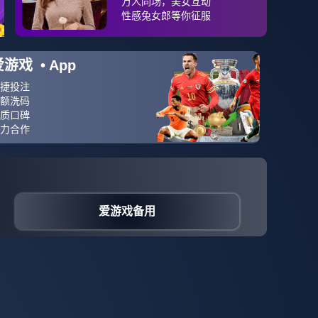
场比赛将
展翅，B组风云突变，尼日
美绿茵
的右后
利亚力克印度，登贝莱一夜
2026-08-07
雷球场,
封神
开云官方app入口-孤峰对
决，当厄瓜多尔的钢铁洪流
遇上沙特的沙漠之狐，福登
2026-08-07
用一只左脚写就唯一法则
死战，一
开云体育官网-硝烟弥漫的
莱茵河之夜，阿诺德战术棋
的那一
盘上的孤注一掷，墨西哥门
2026-08-06
空洞地望
神用指尖改写世界杯宿命
决中，哥斯
开云体育app-橙色郁金香的
血色救赎，2026复仇之
夜，当罗马尼亚的铁蹄遇上
2026-08-06
东瀛剑客与上帝之门
开云APP-历史重演，2026
世界杯焦点战，匈牙利狂潮
之下，坎塞洛用一场个人史
2026-08-06
组”的标
诗撕碎哥斯达黎加
——沙特
开云官网-坎塞洛之刃，秘
光。 比
鲁如何在2026世界杯A组焦
点战中用战术智慧横扫加拿
2026-08-06