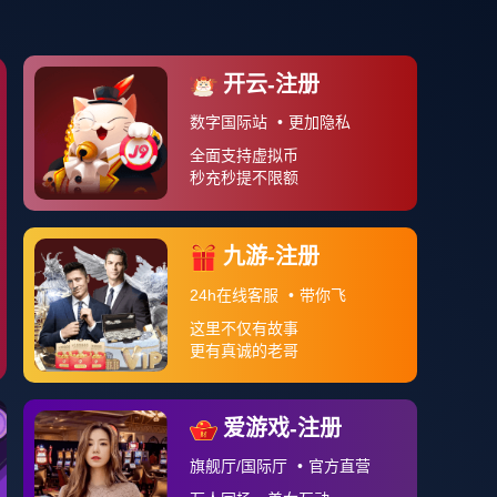
亚洲之光
最新文章
台上，并不
数字——
开云体育-逆转与唯一，202
，它...
6世界杯揭幕战，阿根廷的
战术涅槃与阿方索·戴维斯
2026-08-07
的北境之光
开云体育下载-沙漠绿茵的
悖论，喀麦隆以非典型逆转
覆202
撕碎卡塔尔的美洲梦，罗德
2026-08-07
里戈定义新战术纪元
丹麦、芬
开云体育入口-沙漠之狐与
；芬兰，
阿兹特克雄鹰的独幕剧，贝
恰恰在
林厄姆，在临界点改写202
2026-08-07
6世界杯A组的唯一剧本
开云下载-孤峰独峙，当摩
洛哥的唯一信念，在2026
世界杯A组撕裂墨西哥的钢
2026-08-07
铁防线—卢卡库的红色旗
开云官方app入口-非洲雄鹰
帜，如何以孤胆之姿点燃北