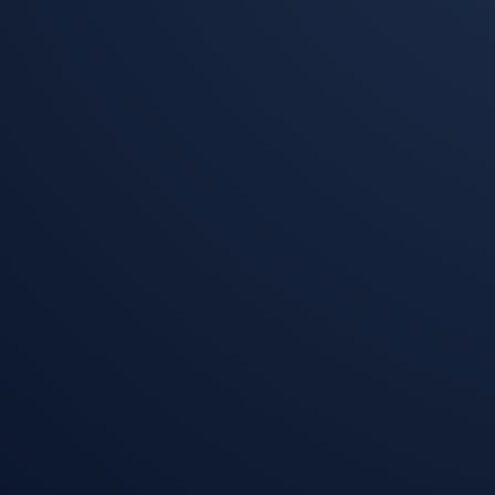
哈的穹顶之下吹响，这
刻下自己名字的球队，
开云体育
2026.
牌式的冷静与致命一击..
开云体育官网-孤勇
保建英用一剑封喉
2026年盛夏,北美
波士顿的吉列体育场打
铁军，从来不以华丽自
开云体育
2026.
一个名字——久保建英..
开云体育官方网站-
命运剧本
2026年夏天，当全
组焦点战,会因为一个
沸，克罗地亚的红白格
开云体育
2026.
破局的渴望而来...