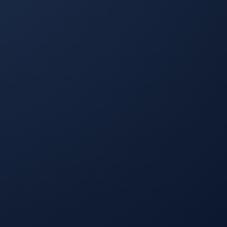
杯版图上
恩用他招
萄牙，久
的战役在
典，北欧
身，而是
阿联酋的
明”的E
，人声鼎
的锐气与