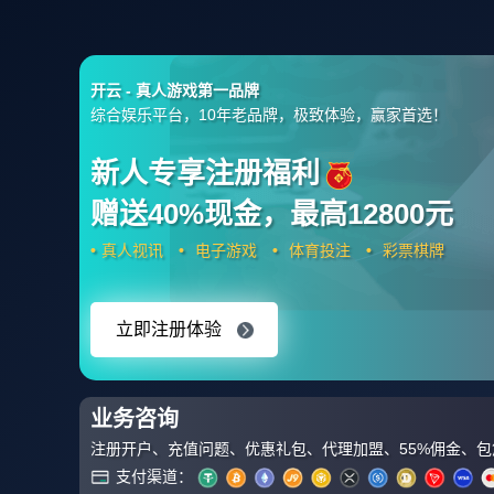
第5页
首页
球队新闻
国际足
开云体育app-孤
2026年的夏天,北
缺乏聚光灯下的巨星，
伊朗2:1挪威——却像
开云体育
2026.
开云体育APP下载
6世界杯F组格局
2026年世界杯F组
兰、日本、以及一支附
历史上从未从世界杯小
开云体育
2026.
于，纸面实力从来无法..
开云体育-瞬间的永