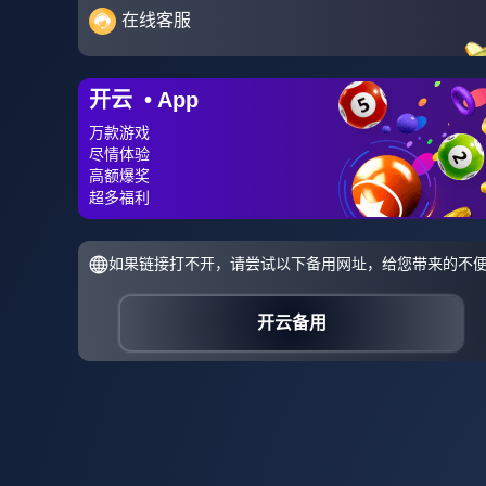
2026年6月,北美大
因一个人、一个瞬间，
卫，却在这片不属于他
开云体育
2026.
热浪蒸腾...
开云体育中国-佩德
场冷门背后的战术
2026年7月2日,
刻，哥斯达黎加的替补
向天空。 2比1,一个
开云体育
2026.
达黎...
开云APP-沙漠之
2026年的夏天，当
签，没有人会想到，真
阿拉伯对阵芬兰，更没
开云体育
2026.
赛从一开始就进...