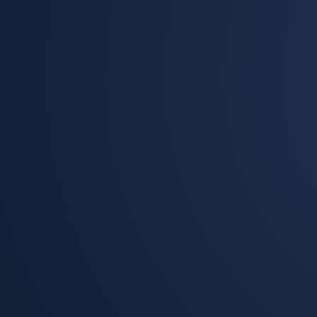
开云官网-瞬变之刃
2026年盛夏的日光
为“提前上演的淘汰赛
的传奇延续，谈论两支
开云体育
2026.
不是一场胶着的拉...
开云体育中国-绝杀
世界杯H组生死局
2026年6月18日
轮，葡萄牙对阵克罗地
淘汰赛级别的对决，赛
开云体育
2026.
如此戏剧性的方式载...
开云下载-孤注一掷
塑伊朗挪威命运
2026年的盛夏，当