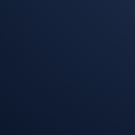
这场对决，会成为世界
一种近乎残酷的方式宣
开云体育
2026.
斜长传，后插...
开云体育在线-铁血
福德带队取胜
2026年世界杯D组
相逢，空气中弥漫的不
场胜利的钥匙，竟是一
开云体育
2026.
刃 塞尔维亚...
开云体育登录-橙衣
2026世界杯B组：尼
势，在最后一轮小组赛
相同，进球数平分秋色
开云体育
2026.
斗，没...