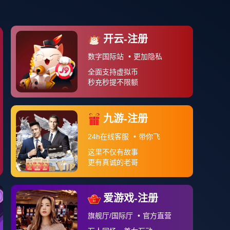
6世界
最新文章
思议的横
的唯一方
开云体育-逆转与唯一，202
》...
6世界杯揭幕战，阿根廷的
战术涅槃与阿方索·戴维斯
2026-08-07
的北境之光
开云体育下载-沙漠绿茵的
悖论，喀麦隆以非典型逆转
杀挪威，
撕碎卡塔尔的美洲梦，罗德
2026-08-07
里戈定义新战术纪元
亚对挪威的
开云体育入口-沙漠之狐与
甚至胜利
阿兹特克雄鹰的独幕剧，贝
视为“老
林厄姆，在临界点改写202
2026-08-07
6世界杯A组的唯一剧本
开云下载-孤峰独峙，当摩
洛哥的唯一信念，在2026
世界杯A组撕裂墨西哥的钢
2026-08-07
26世
铁防线—卢卡库的红色旗
开云官方app入口-非洲雄鹰
帜，如何以孤胆之姿点燃北